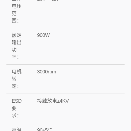
电压
范
围：
额定
900W
输出
功
率：
电机
3000rpm
转
速：
ESD
接触放电±4KV
要
求：
高温
90±5℃